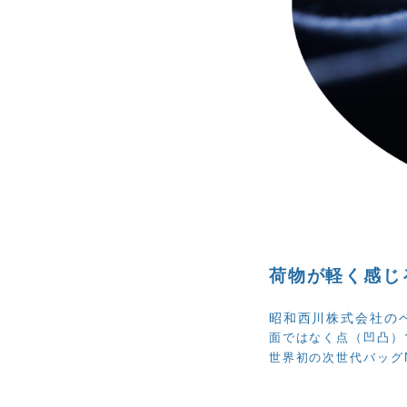
荷物が
軽
く感じ
昭和西川株式会社のベ
面ではなく点（凹凸）
世界初の次世代バッグN