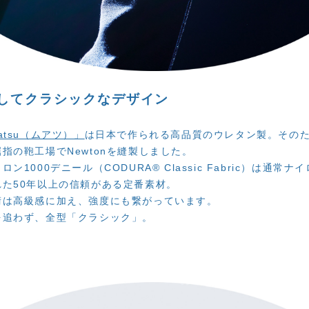
してクラシックなデザイン
atsu（ムアツ）」
は
日本で作られる高品質のウレタン製。その
屈指の鞄工場で
Newton
を縫製しました。
1000デニール（CODURA®︎ Classic Fabric）は通常
た50年以上の信頼がある定番素材。
術は高級感に加え、強度にも繋がっています。
を追わず、全型「クラシック」。