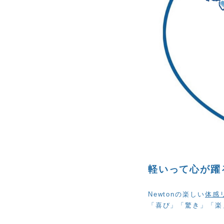
軽いって心が躍
Newtonの楽しい
体感
「喜び」「驚き」「楽