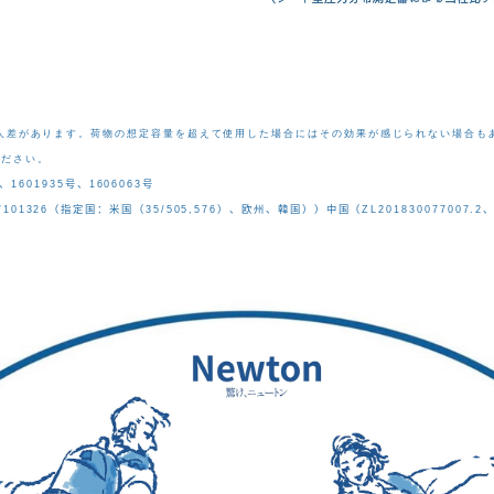
人差があります。荷物の想定容量を超えて使用した場合にはその
効
果が感じられない場合も
ください。
、
1601935
号
、
1606063
号
/101326
（指定
国
：米
国
（
35/505,576
）、
欧
州、韓
国
））中
国
（
ZL201830077007.2