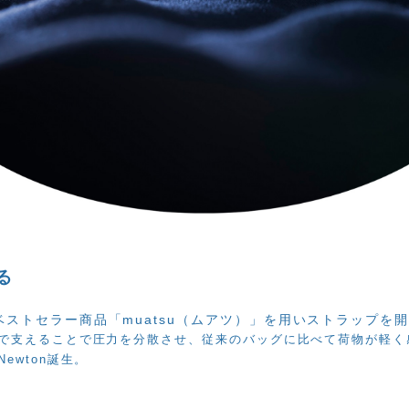
る
ストセラー商品「muatsu（ムアツ）」を用いストラップを
で支えることで圧力を分散させ、従来のバッグに比べて荷物が軽く
ewton誕生。