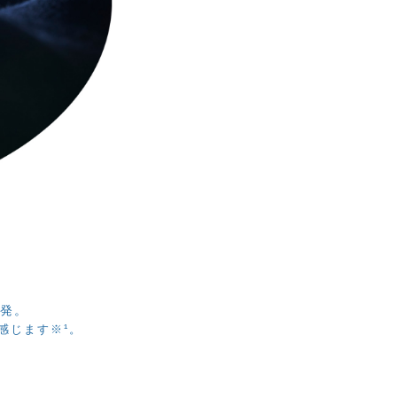
開発。
感じます※¹。