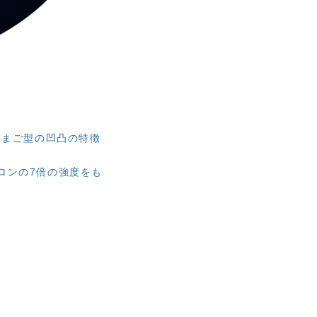
たまご型の凹凸の特徴
ナイロンの7倍の強度をも