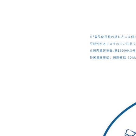
※¹製品使用時の感じ方には個
可能性がありますのでご注意
※
国内
意匠登
録
:
第
1600043
号
外
国
意匠登
録
：
国
際登
録
（
DM