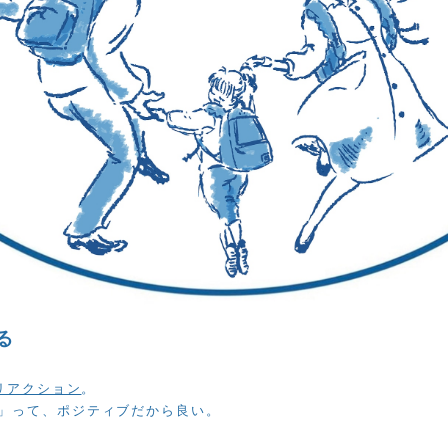
る
リアクション
。
」って、ポジティブだから良い。