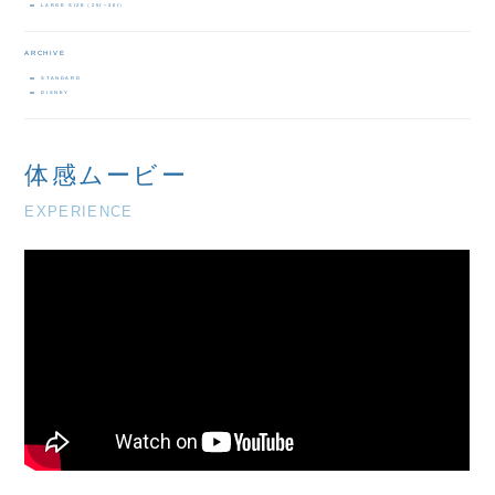
LARGE SIZE（25ℓ～30ℓ）
ARCHIVE
STANDARD
DISNEY
体感ムービー
EXPERIENCE