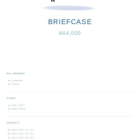
BRIEFCASE
¥44,000
ALL PRODUCT
STANDARD
DISNEY
STRAP
WIDE STRAP
SMART STRAP
CAPACITY
SMALL SIZE（10ℓ～15ℓ）
DAILY SIZE（15ℓ～20ℓ）
DAILY SIZE（20ℓ～25ℓ）