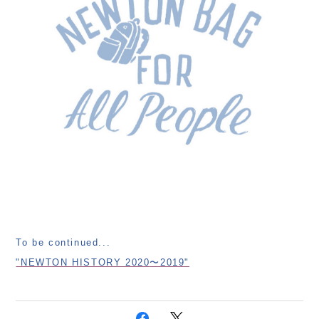
To be continued...
"NEWTON HISTORY 2020
〜
2019"